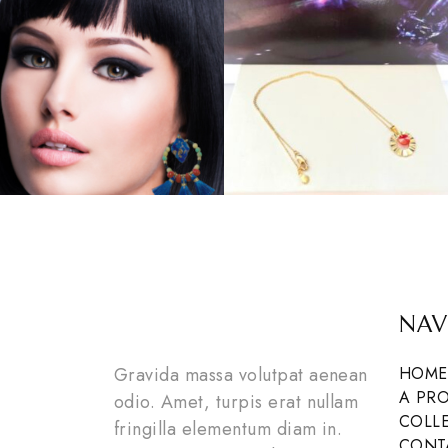
NAV
Gravida massa volutpat aenean
HOME
A PR
odio. Amet, turpis erat nullam
COLL
fringilla elementum diam in.
CONT