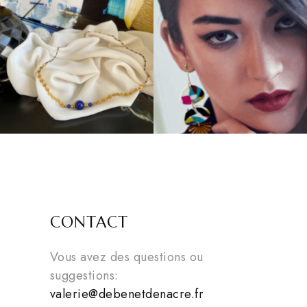
CONTACT
Vous avez des questions ou
suggestions:
valerie@debenetdenacre.fr