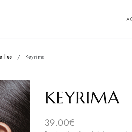
A
eilles
Keyrima
KEYRIMA
39.00€